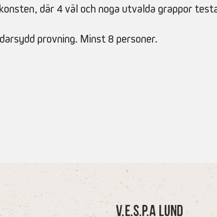
ikonsten, där 4 väl och noga utvalda grappor test
darsydd provning. Minst 8 personer.
V.E.S.P.A Lund