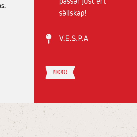
passar just ert
as.
sällskap!
V.E.S.P.A
Ring oss