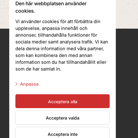
Den här webbplatsen använder
cookies.
Vi använder cookies för att förbättra din
upplevelse, anpassa innehåll och
annonser, tillhandahålla funktioner för
sociala medier samt analysera trafik. Vi kan
dela denna information med våra partner,
V.E.S.P.A Davidshall
som kan kombinera den med annan
Holmgatan 11
information som du har tillhandahållit eller
211 45 Malmö
som de har samlat in.
040-605 92 50
Anpassa
V.E.S.P.A Lund
Nödvändiga script
Karl XI gata 1
Acceptera alla
Marknadsföringsscript
222 20 Lund
Acceptera valda
Statistikscript
046-127 127
Övriga script
Acceptera inte