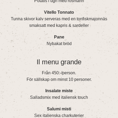
Potatis i ugn med rosmarin
Vitello Tonnato
Tunna skivor kalv serveras med en tonfiskmajonnäs
smaksatt med kapris & sardeller
Pane
Nybakat bröd
Il menu grande
Från 450:-/person.
För sällskap om minst 10 personer.
Insalate miste
Salladsmix med italiensk touch
Salumi misti
Sex italienska charkuterier