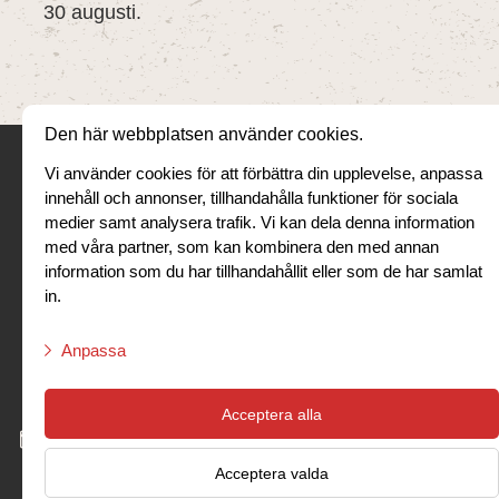
30 augusti.
Den här webbplatsen använder cookies.
V.E.S.P.A Davidshall
Vi använder cookies för att förbättra din upplevelse, anpassa
innehåll och annonser, tillhandahålla funktioner för sociala
Holmgatan 11
medier samt analysera trafik. Vi kan dela denna information
211 45 Malmö
med våra partner, som kan kombinera den med annan
040-605 92 50
information som du har tillhandahållit eller som de har samlat
in.
V.E.S.P.A Lund
Karl XI gata 1
Anpassa
222 20 Lund
046-127 127
Nödvändiga script
Acceptera alla
Marknadsföringsscript
info@vespa.nu
Acceptera valda
Statistikscript