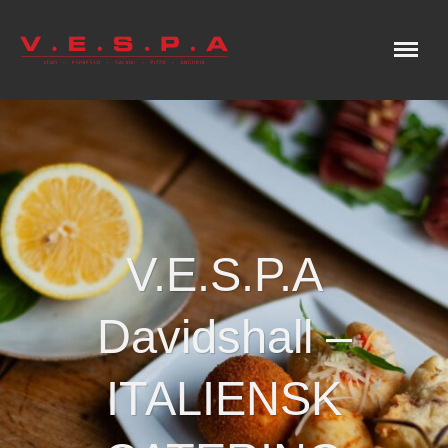
Meny
V.E.S.P.A
Davidshall –
ITALIENSK