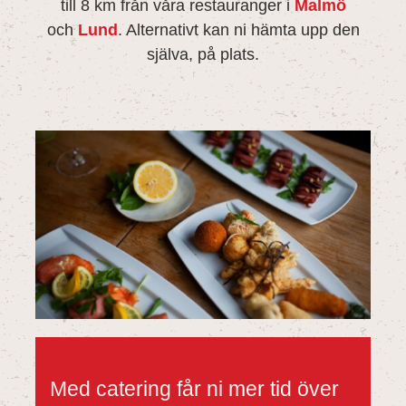
till 8 km från våra restauranger i
Malmö
och
Lund
. Alternativt kan ni hämta upp den
själva, på plats.
Med catering får ni mer tid över